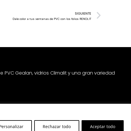
SIGUIENTE
Dale color a tus ventanas de PVC con los folios RENOLIT
e PVC Gealan, vidrios Climalit y una gran variedad
Personalizar
Rechazar todo
Aceptar todo