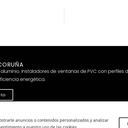
 CORUÑA
aluminio. Instaladores de ventanas de PVC con perfiles d
ficiencia energética.
sto
odos los derechos reservados.
strarle anuncios o contenidos personalizados y analizar
nsentimiento a nuestro uso de las cookies.